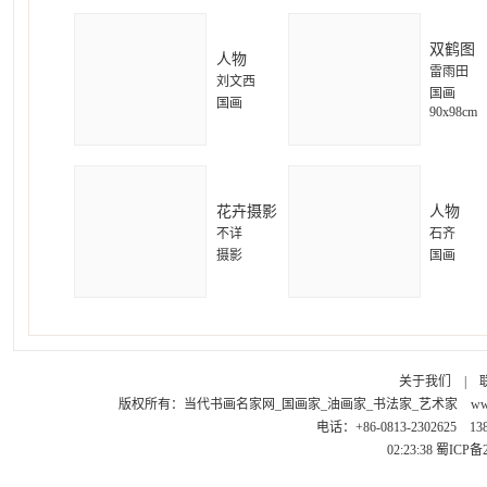
双鹤图
人物
雷雨田
刘文西
国画
国画
90x98cm
花卉摄影
人物
不详
石齐
摄影
国画
关于我们
|
版权所有：
当代书画名家网_国画家_油画家_书法家_艺术家
ww
电话：+86-0813-2302625 1
02:23:38
蜀ICP备2