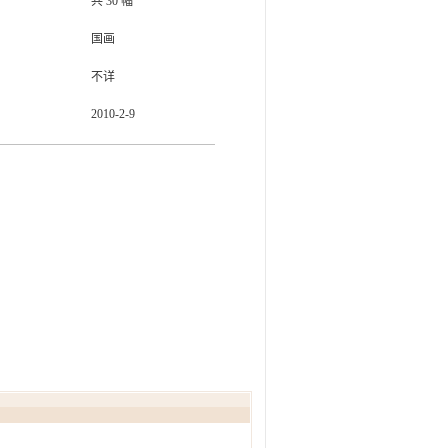
共
30
幅
国画
不详
2010-2-9