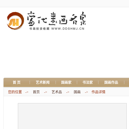
|
|
|
|
|
首 页
艺术新闻
国画家
书法家
国画作品
您的位置 ->
首页
->
艺术品
->
国画
-> 作品详情