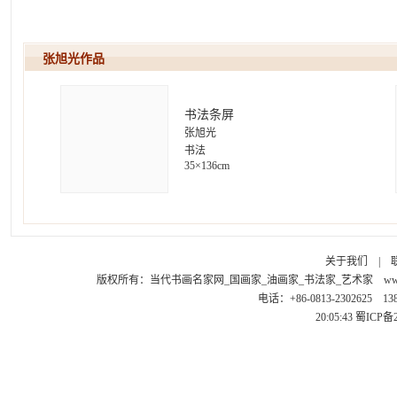
张旭光作
书法条屏
张旭光
书法
35×136cm
关于我们
|
版权所有：
当代书画名家网_国画家_油画家_书法家_艺术家
ww
电话：+86-0813-2302625 1
20:05:43
蜀ICP备2