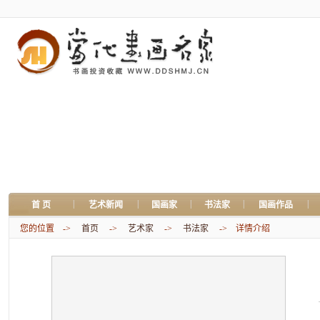
|
|
|
|
|
首 页
艺术新闻
国画家
书法家
国画作品
您的位置 ->
首页
->
艺术家
->
书法家
-> 详情介绍