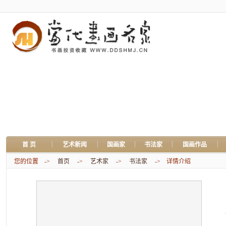
|
|
|
|
|
首 页
艺术新闻
国画家
书法家
国画作品
您的位置 ->
首页
->
艺术家
->
书法家
-> 详情介绍