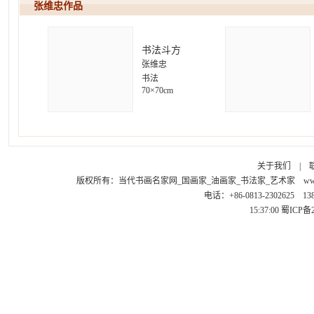
张维忠作
书法斗方
张维忠
书法
70×70cm
关于我们
|
版权所有：
当代书画名家网_国画家_油画家_书法家_艺术家
ww
电话：+86-0813-2302625 1
15:37:00
蜀ICP备2