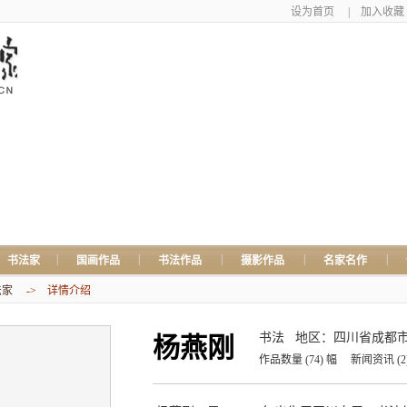
设为首页
|
加入收藏
|
|
|
|
|
书法家
国画作品
书法作品
摄影作品
名家名作
法家
-> 详情介绍
书法
地区：四川省成都
杨燕刚
作品数量
(74)
幅
新闻资讯
(2