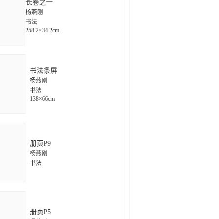
长卷之一
杨燕刚
书法
258.2×34.2cm
书法条屏
杨燕刚
书法
138×66cm
册页P9
杨燕刚
书法
册页P5