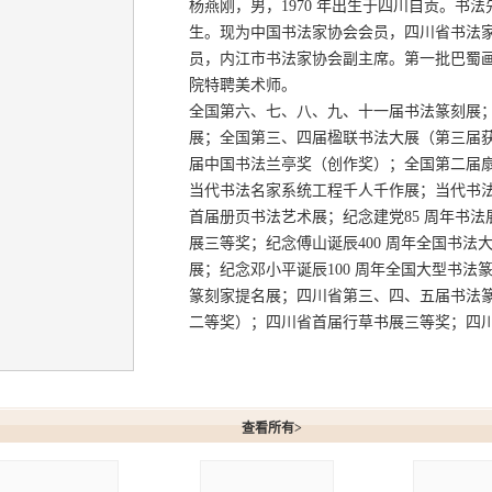
杨燕刚，男，1970 年出生于四川自贡。书
生。现为中国书法家协会会员，四川省书法
员，内江市书法家协会副主席。第一批巴蜀
院特聘美术师。
全国第六、七、八、九、十一届书法篆刻展
展；全国第三、四届楹联书法大展（第三届
届中国书法兰亭奖（创作奖）；全国第二届
当代书法名家系统工程千人千作展；当代书法
首届册页书法艺术展；纪念建党85 周年书
展三等奖；纪念傅山诞辰400 周年全国书
展；纪念邓小平诞辰100 周年全国大型书
篆刻家提名展；四川省第三、四、五届书法
二等奖）；四川省首届行草书展三等奖；四
刚作品
查看所有>