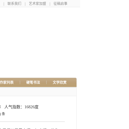
|
联系我们
|
艺术家加盟
|
征稿启事
|
|
作家列表
硬笔书法
文学欣赏
市
人气指数：16826度
)
条