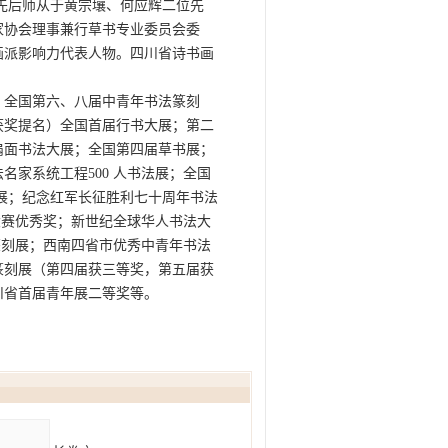
法先后师从于黄宗壤、何应辉二位先
家协会理事兼行草书专业委员会委
画派影响力代表人物。四川省诗书画
；全国第六、八届中青年书法篆刻
获奖提名）全国首届行书大展；第二
扇面书法大展；全国第四届草书展；
名家系统工程500 人书法展；全国
法展；纪念红军长征胜利七十周年书法
法大赛优秀奖；新世纪全球华人书法大
法篆刻展；西南四省市优秀中青年书法
篆刻展（第四届获三等奖，第五届获
川省首届青年展二等奖等。