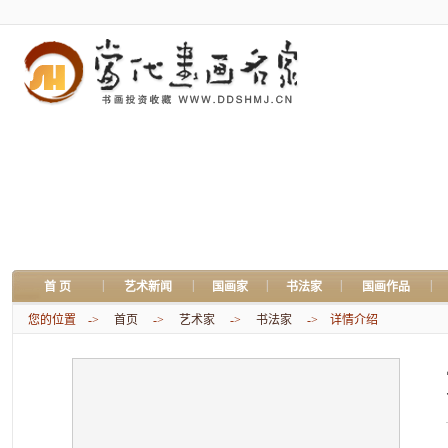
|
|
|
|
|
首 页
艺术新闻
国画家
书法家
国画作品
您的位置 ->
首页
->
艺术家
->
书法家
-> 详情介绍