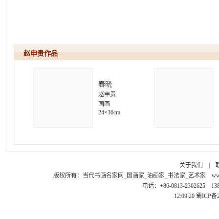
赵申贵作
春晓
赵申贵
国画
24×36cm
关于我们
|
版权所有：
当代书画名家网_国画家_油画家_书法家_艺术家
ww
电话：+86-0813-2302625 1
12:09:20
蜀ICP备2