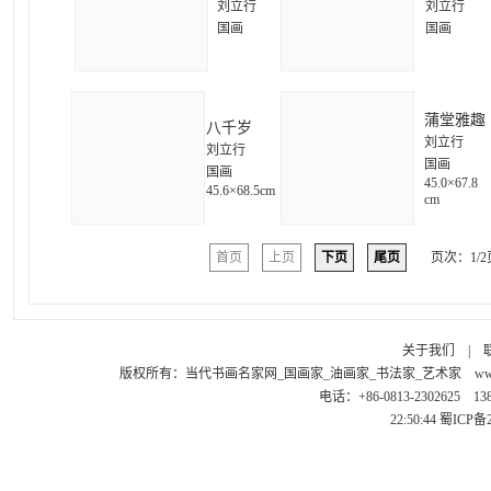
刘立行
刘立行
国画
国画
蒲堂雅趣
八千岁
刘立行
刘立行
国画
国画
45.0×6
45.6×68.5cm
cm
首页
上页
下页
尾页
页次：1/2
关于我们
|
版权所有：
当代书画名家网_国画家_油画家_书法家_艺术家
ww
电话：+86-0813-2302625 1
22:50:44
蜀ICP备2