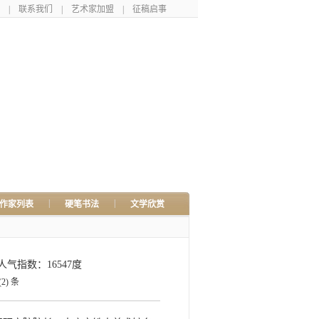
|
联系我们
|
艺术家加盟
|
征稿启事
|
|
作家列表
硬笔书法
文学欣赏
人气指数：16547度
(2)
条