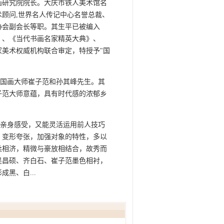
研究院院长。大庆市铁人美术馆名
顾问,世界名人传记中心名誉总裁、
协会副会长等职。其生平已被编入
》、《当代书画名家精英大典》、
美术权威机构联合审定，特授予"国
国画大师崔子范和孙其峰先生。其
子范大师意蕴，具有时代感的浓郁乡
亲身感受，又能灵活运用前人技巧
，变形夸张，加强对象的特性，多以
柔相济，精微与豪放相结合，故秀而
吴昌硕、齐白石、崔子范墨色相衬，
黑、白...