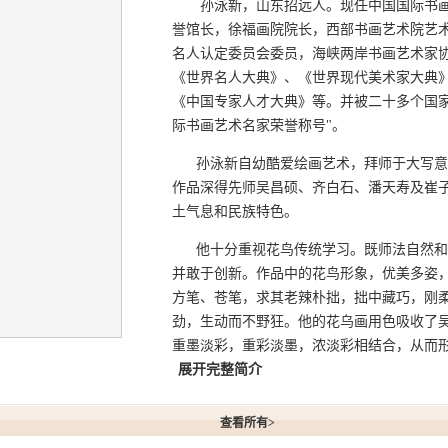
孙泳新，山东招远人。现任中国国际书画
誉馆长，徐福画院院长，西部书画艺术院艺术
名人认定委员会委员，海峡两岸书画艺术家
《世界名人大典》、《世界现代美术家大典
《中国专家人才大典》等。并被二十多个国家
际书画艺术名家荣誉称号"。
孙泳新自幼酷爱绘画艺术，拜师于大写意
作品深得先师吴昌硕、齐白石、潘天寿及崔
土气息和民族特色。
他十分重视花鸟传统学习。既师法自然和
并敢于创新。作品中的花鸟形象，优美多姿
方笔、苍笔，求其老辣朴拙，拙中藏巧，刚
劲，生动而不野狂。他的花乌画用色吸收了
重墨淡彩，重彩淡墨，浓淡彩相结合，从而形成
展开完整简介
新作品
查看所有>