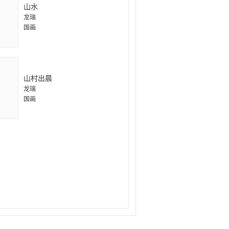
山水
龙瑞
国画
山村出晨
龙瑞
国画